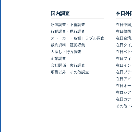
国内調査
在日外
浮気調査・不倫調査
在日中国
行動調査・尾行調査
在日韓国
ストーカー・各種トラブル調査
在日台湾
裁判資料・証拠収集
在日タイ
人探し・行方調査
在日ベト
企業調査
在日フィ
会社関係・素行調査
在日イン
項目以外・その他調査
在日ブラ
在日アメ
在日オー
在ロシア
在日カナ
その他・