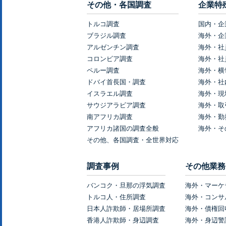
その他・各国調査
企業特
トルコ調査
国内・企
ブラジル調査
海外・企
アルゼンチン調査
海外・社
コロンビア調査
海外・社
ペルー調査
海外・横
ドバイ首長国・調査
海外・社
イスラエル調査
海外・現
サウジアラビア調査
海外・取
南アフリカ調査
海外・勤
アフリカ諸国の調査全般
海外・そ
その他、各国調査・全世界対応
調査事例
その他業務
バンコク・旦那の浮気調査
海外・マーケ
トルコ人・住所調査
海外・コンサ
日本人詐欺師・居場所調査
海外・債権回
香港人詐欺師・身辺調査
海外・身辺警