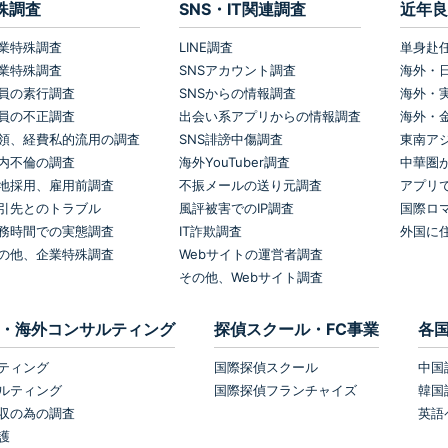
殊調査
SNS・IT関連調査
近年良
業特殊調査
LINE調査
単身赴
業特殊調査
SNSアカウント調査
海外・
員の素行調査
SNSからの情報調査
海外・
員の不正調査
出会い系アプリからの情報調査
海外・
領、経費私的流用の調査
SNS誹謗中傷調査
東南ア
内不倫の調査
海外YouTuber調査
中華圏
地採用、雇用前調査
不振メールの送り元調査
アプリ
引先とのトラブル
風評被害でのIP調査
国際ロ
務時間での実態調査
IT詐欺調査
外国に
の他、企業特殊調査
Webサイトの運営者調査
その他、Webサイト調査
・海外コンサルティング
探偵スクール・FC事業
各
ティング
国際探偵スクール
中国
ルティング
国際探偵フランチャイズ
韓国
収の為の調査
英語
護