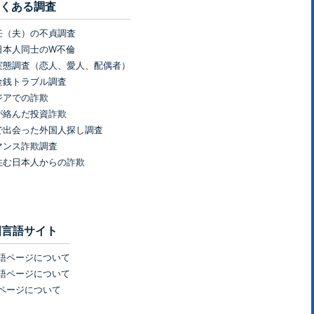
くある調査
任（夫）の不貞調査
日本人同士のW不倫
実態調査（恋人、愛人、配偶者）
金銭トラブル調査
ジアでの詐欺
が絡んだ投資詐欺
で出会った外国人探し調査
マンス詐欺調査
住む日本人からの詐欺
国言語サイト
語ページについて
語ページについて
ページについて